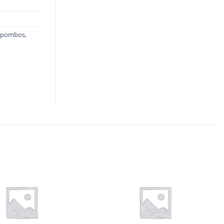
a pombos
,