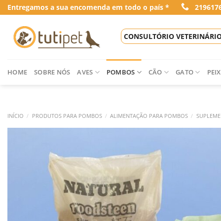
Skip
Entregamos a sua encomenda em todo o país *
219617
to
content
CONSULTÓRIO VETERINÁRI
HOME
SOBRE NÓS
AVES
POMBOS
CÃO
GATO
PEIX
INÍCIO
/
PRODUTOS PARA POMBOS
/
ALIMENTAÇÃO PARA POMBOS
/
SUPLEME