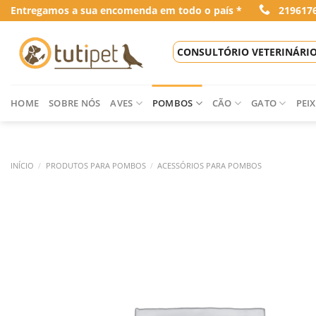
Skip
Entregamos a sua encomenda em todo o país *
219617
to
content
CONSULTÓRIO VETERINÁRI
HOME
SOBRE NÓS
AVES
POMBOS
CÃO
GATO
PEIX
INÍCIO
/
PRODUTOS PARA POMBOS
/
ACESSÓRIOS PARA POMBOS