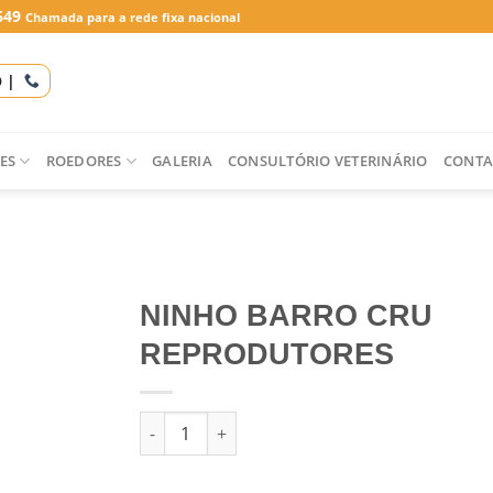
649
Chamada para a rede fixa nacional
O |
ES
ROEDORES
GALERIA
CONSULTÓRIO VETERINÁRIO
CONTA
NINHO BARRO CRU
REPRODUTORES
Quantidade de NINHO BARRO CRU REPRODUT