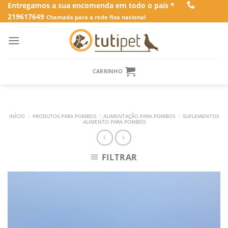
Skip
Entregamos a sua encomenda em todo o país *
219617649
to
Chamada para a rede fixa nacional
content
CARRINHO
INÍCIO
/
PRODUTOS PARA POMBOS
/
ALIMENTAÇÃO PARA POMBOS
/
SUPLEMENTOS
ALIMENTO PARA POMBOS
FILTRAR