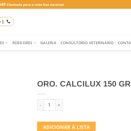
649
Chamada para a rede fixa nacional
O |
ES
ROEDORES
GALERIA
CONSULTÓRIO VETERINÁRIO
CONTA
ORO. CALCILUX 150 GR
Quantidade de ORO. CALCILUX 150 GR
ADICIONAR À LISTA