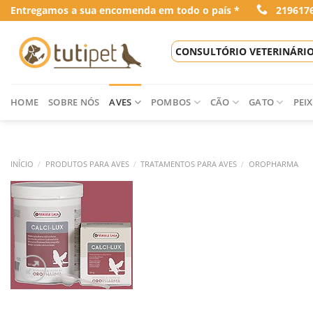
Skip
Entregamos a sua encomenda em todo o país *
219617
to
content
CONSULTÓRIO VETERINÁRI
HOME
SOBRE NÓS
AVES
POMBOS
CÃO
GATO
PEIX
INÍCIO
/
PRODUTOS PARA AVES
/
TRATAMENTOS PARA AVES
/
OROPHARMA