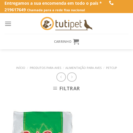
Skip
Entregamos a sua encomenda em todo o país *
219617649
to
Chamada para a rede fixa nacional
content
CARRINHO
INÍCIO
/
PRODUTOS PARA AVES
/
ALIMENTAÇÃO PARA AVES
/
PETCUP
FILTRAR