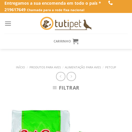
Skip
Entregamos a sua encomenda em todo o país *
219617649
to
Chamada para a rede fixa nacional
content
CARRINHO
INÍCIO
/
PRODUTOS PARA AVES
/
ALIMENTAÇÃO PARA AVES
/
PETCUP
FILTRAR