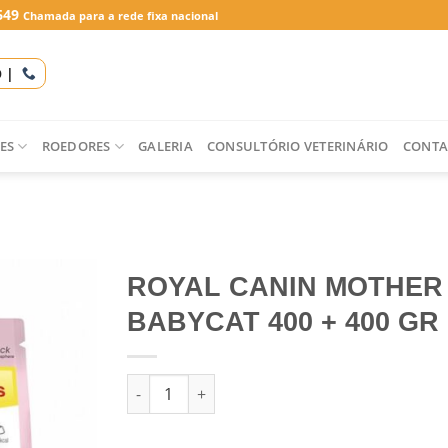
649
Chamada para a rede fixa nacional
O |
ES
ROEDORES
GALERIA
CONSULTÓRIO VETERINÁRIO
CONTA
ROYAL CANIN MOTHER
BABYCAT 400 + 400 GR
Quantidade de ROYAL CANIN MOTHER & BABYC