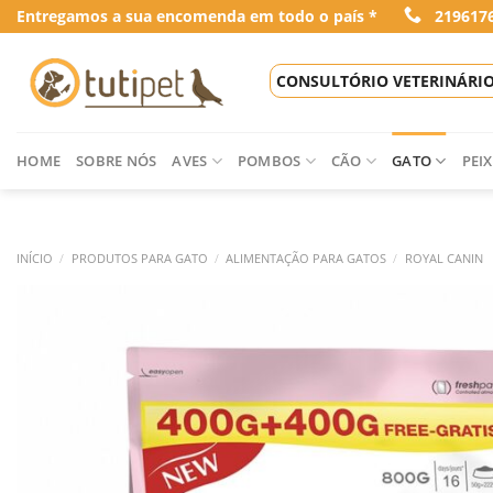
Skip
Entregamos a sua encomenda em todo o país *
219617
to
content
CONSULTÓRIO VETERINÁRI
HOME
SOBRE NÓS
AVES
POMBOS
CÃO
GATO
PEIX
INÍCIO
/
PRODUTOS PARA GATO
/
ALIMENTAÇÃO PARA GATOS
/
ROYAL CANIN