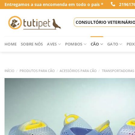
Skip
Entregamos a sua encomenda em todo o país *
219617
to
content
CONSULTÓRIO VETERINÁRI
HOME
SOBRE NÓS
AVES
POMBOS
CÃO
GATO
PEIX
INÍCIO
/
PRODUTOS PARA CÃO
/
ACESSÓRIOS PARA CÃO
/
TRANSPORTADORAS 