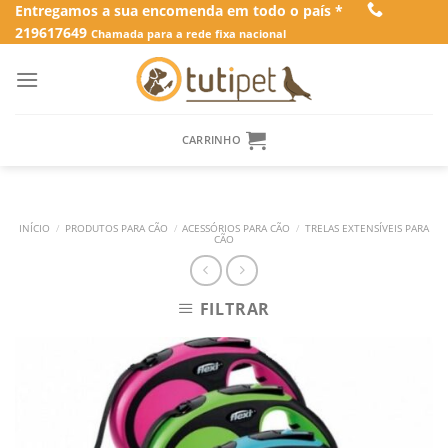
Skip
Entregamos a sua encomenda em todo o país *
219617649
to
Chamada para a rede fixa nacional
content
CARRINHO
INÍCIO
/
PRODUTOS PARA CÃO
/
ACESSÓRIOS PARA CÃO
/
TRELAS EXTENSÍVEIS PARA
CÃO
FILTRAR