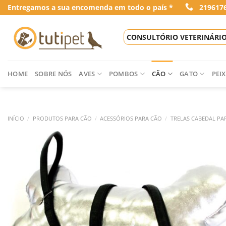
Skip
Entregamos a sua encomenda em todo o país *
219617
to
content
CONSULTÓRIO VETERINÁRI
HOME
SOBRE NÓS
AVES
POMBOS
CÃO
GATO
PEIX
INÍCIO
/
PRODUTOS PARA CÃO
/
ACESSÓRIOS PARA CÃO
/
TRELAS CABEDAL PA