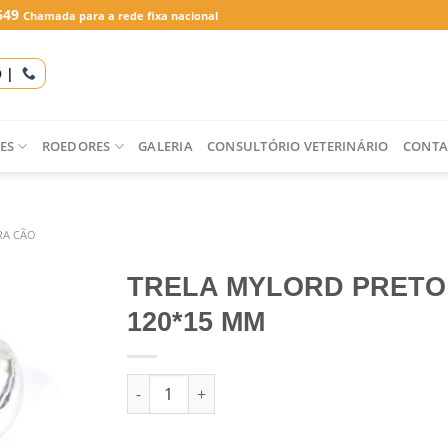
649
Chamada para a rede fixa nacional
O |
ES
ROEDORES
GALERIA
CONSULTÓRIO VETERINÁRIO
CONTA
RA CÃO
TRELA MYLORD PRETO
120*15 MM
Quantidade de TRELA MYLORD PRETO 120*15