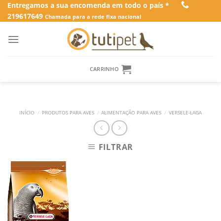
Skip
Entregamos a sua encomenda em todo o país *
219617649
to
Chamada para a rede fixa nacional
content
CARRINHO
INÍCIO
/
PRODUTOS PARA AVES
/
ALIMENTAÇÃO PARA AVES
/
VERSELE-LAGA
FILTRAR