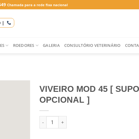
649
Chamada para a rede fixa nacional
O |
ES
ROEDORES
GALERIA
CONSULTÓRIO VETERINÁRIO
CONTA
VIVEIRO MOD 45 [ SUP
OPCIONAL ]
Quantidade de VIVEIRO MOD 45 [ SUPORTE OP