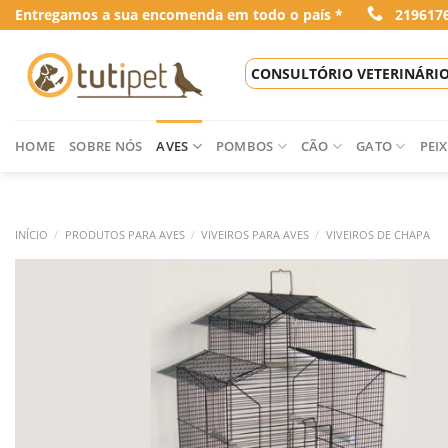
Skip
Entregamos a sua encomenda em todo o país *
219617
to
content
CONSULTÓRIO VETERINÁRI
HOME
SOBRE NÓS
AVES
POMBOS
CÃO
GATO
PEIX
INÍCIO
/
PRODUTOS PARA AVES
/
VIVEIROS PARA AVES
/
VIVEIROS DE CHAPA