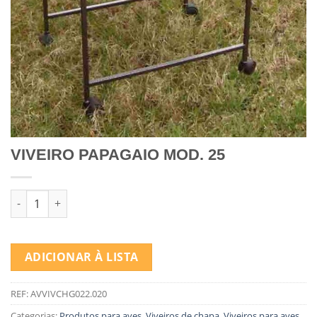
VIVEIRO PAPAGAIO MOD. 25
Quantidade de VIVEIRO PAPAGAIO MOD. 25
ADICIONAR À LISTA
REF:
AVVIVCHG022.020
Categorias:
Produtos para aves
,
Viveiros de chapa
,
Viveiros para aves