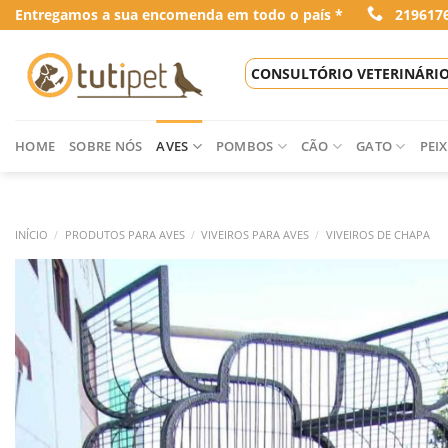
Skip
Entregamos a sua encomenda em todo o país *
219617
to
content
CONSULTÓRIO VETERINÁRI
HOME
SOBRE NÓS
AVES
POMBOS
CÃO
GATO
PEIX
INÍCIO
/
PRODUTOS PARA AVES
/
VIVEIROS PARA AVES
/
VIVEIROS DE CHAPA