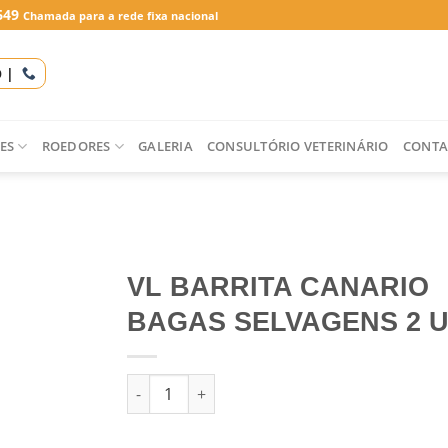
649
Chamada para a rede fixa nacional
O |
ES
ROEDORES
GALERIA
CONSULTÓRIO VETERINÁRIO
CONTA
VL BARRITA CANARIO
BAGAS SELVAGENS 2 U
Quantidade de VL BARRITA CANARIO BAGAS S