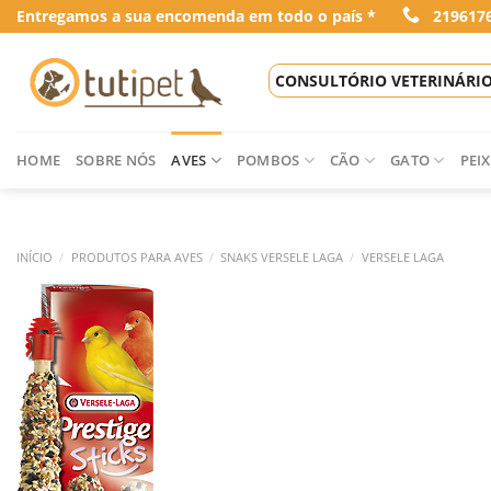
Skip
Entregamos a sua encomenda em todo o país *
219617
to
content
CONSULTÓRIO VETERINÁRI
HOME
SOBRE NÓS
AVES
POMBOS
CÃO
GATO
PEIX
INÍCIO
/
PRODUTOS PARA AVES
/
SNAKS VERSELE LAGA
/
VERSELE LAGA