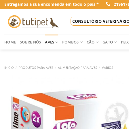
Skip
Entregamos a sua encomenda em todo o país *
219617
to
content
CONSULTÓRIO VETERINÁRI
HOME
SOBRE NÓS
AVES
POMBOS
CÃO
GATO
PEIX
INÍCIO
/
PRODUTOS PARA AVES
/
ALIMENTAÇÃO PARA AVES
/
VARIOS