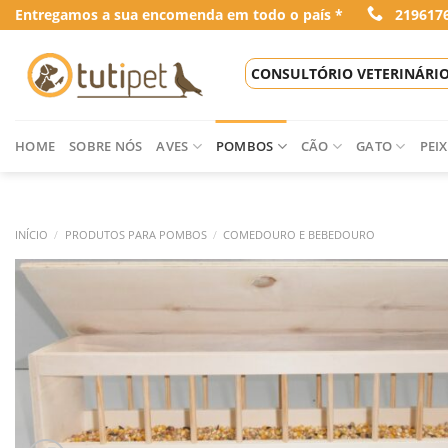
Skip
Entregamos a sua encomenda em todo o país *
219617
to
content
CONSULTÓRIO VETERINÁRI
HOME
SOBRE NÓS
AVES
POMBOS
CÃO
GATO
PEIX
INÍCIO
/
PRODUTOS PARA POMBOS
/
COMEDOURO E BEBEDOURO