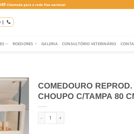
649
Chamada para a rede fixa nacional
O |
ES
ROEDORES
GALERIA
CONSULTÓRIO VETERINÁRIO
CONTA
COMEDOURO REPROD.
CHOUPO C/TAMPA 80 C
Quantidade de COMEDOURO REPROD. CHOUP