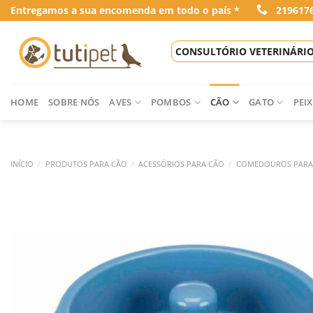
Skip
Entregamos a sua encomenda em todo o país *
219617
to
content
CONSULTÓRIO VETERINÁRI
HOME
SOBRE NÓS
AVES
POMBOS
CÃO
GATO
PEIX
INÍCIO
/
PRODUTOS PARA CÃO
/
ACESSÓRIOS PARA CÃO
/
COMEDOUROS PARA