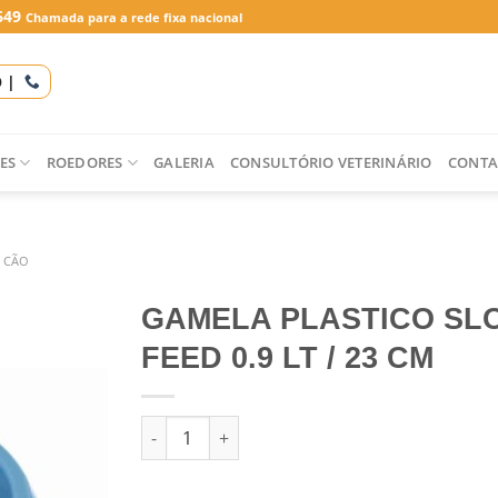
649
Chamada para a rede fixa nacional
O |
ES
ROEDORES
GALERIA
CONSULTÓRIO VETERINÁRIO
CONTA
 CÃO
GAMELA PLASTICO SL
FEED 0.9 LT / 23 CM
Quantidade de GAMELA PLASTICO SLOW FEED 0