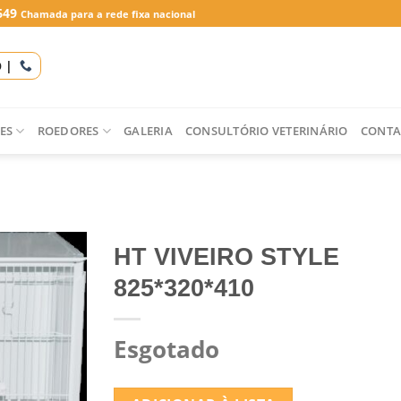
649
Chamada para a rede fixa nacional
O |
ES
ROEDORES
GALERIA
CONSULTÓRIO VETERINÁRIO
CONTA
HT VIVEIRO STYLE
825*320*410
Esgotado