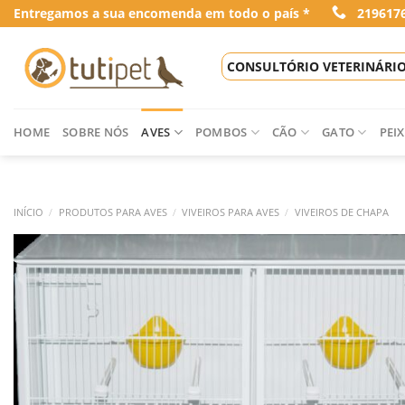
Skip
Entregamos a sua encomenda em todo o país *
219617
to
content
CONSULTÓRIO VETERINÁRI
HOME
SOBRE NÓS
AVES
POMBOS
CÃO
GATO
PEIX
INÍCIO
/
PRODUTOS PARA AVES
/
VIVEIROS PARA AVES
/
VIVEIROS DE CHAPA