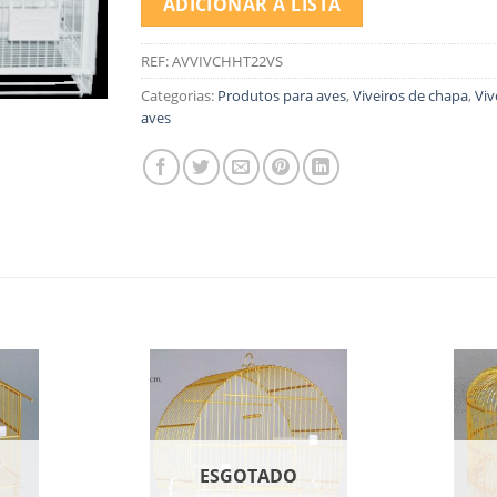
ADICIONAR À LISTA
REF:
AVVIVCHHT22VS
Categorias:
Produtos para aves
,
Viveiros de chapa
,
Viv
aves
O
ESGOTADO