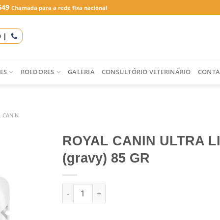
649
Chamada para a rede fixa nacional
O |
ES
ROEDORES
GALERIA
CONSULTÓRIO VETERINÁRIO
CONTA
 CANIN
ROYAL CANIN ULTRA L
(gravy) 85 GR
Quantidade de ROYAL CANIN ULTRA LIGHT (gr