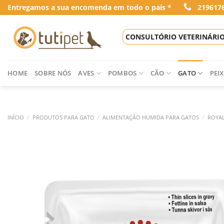
Skip
Entregamos a sua encomenda em todo o país *
219617
to
content
CONSULTÓRIO VETERINÁRI
HOME
SOBRE NÓS
AVES
POMBOS
CÃO
GATO
PEIX
INÍCIO
/
PRODUTOS PARA GATO
/
ALIMENTAÇÃO HUMIDA PARA GATOS
/
ROYAL