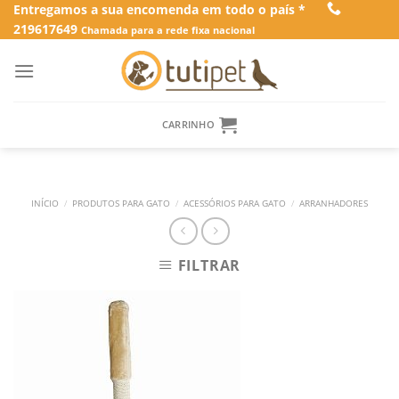
Skip
Entregamos a sua encomenda em todo o país *
219617649
to
Chamada para a rede fixa nacional
content
CARRINHO
INÍCIO
/
PRODUTOS PARA GATO
/
ACESSÓRIOS PARA GATO
/
ARRANHADORES
FILTRAR