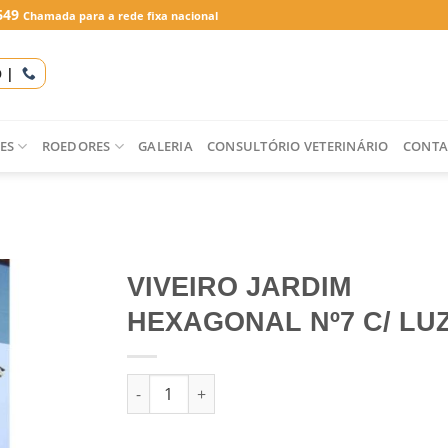
649
Chamada para a rede fixa nacional
O |
ES
ROEDORES
GALERIA
CONSULTÓRIO VETERINÁRIO
CONTA
VIVEIRO JARDIM
HEXAGONAL Nº7 C/ LU
Quantidade de VIVEIRO JARDIM HEXAGONAL N