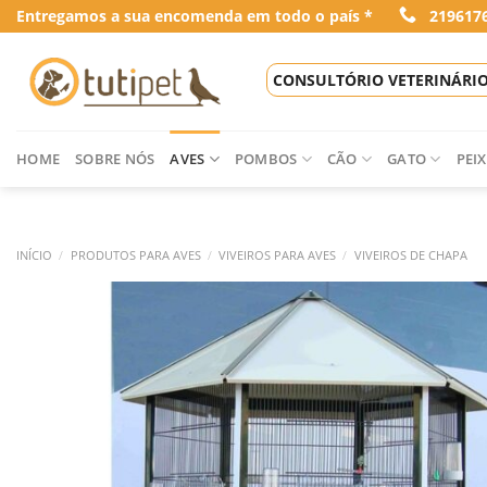
Skip
Entregamos a sua encomenda em todo o país *
219617
to
content
CONSULTÓRIO VETERINÁRI
HOME
SOBRE NÓS
AVES
POMBOS
CÃO
GATO
PEIX
INÍCIO
/
PRODUTOS PARA AVES
/
VIVEIROS PARA AVES
/
VIVEIROS DE CHAPA