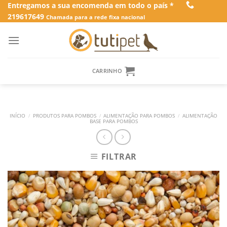
Skip
Entregamos a sua encomenda em todo o país *
219617649
to
Chamada para a rede fixa nacional
content
CARRINHO
INÍCIO
/
PRODUTOS PARA POMBOS
/
ALIMENTAÇÃO PARA POMBOS
/
ALIMENTAÇÃO
BASE PARA POMBOS
FILTRAR