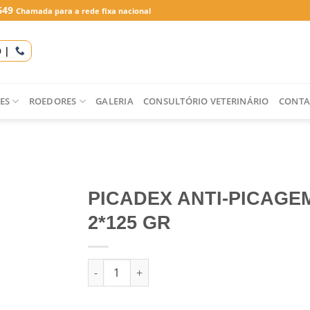
649
Chamada para a rede fixa nacional
O |
ES
ROEDORES
GALERIA
CONSULTÓRIO VETERINÁRIO
CONTA
PICADEX ANTI-PICAGE
2*125 GR
Quantidade de PICADEX ANTI-PICAGEM 2*125