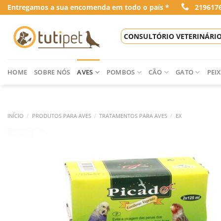
Skip
Entregamos a sua encomenda em todo o país *
219617
to
content
CONSULTÓRIO VETERINÁRI
HOME
SOBRE NÓS
AVES
POMBOS
CÃO
GATO
PEIX
INÍCIO
/
PRODUTOS PARA AVES
/
TRATAMENTOS PARA AVES
/
EX